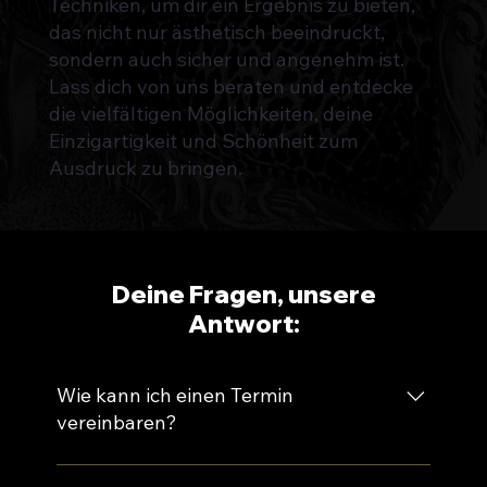
Techniken, um dir ein Ergebnis zu bieten,
das nicht nur ästhetisch beeindruckt,
sondern auch sicher und angenehm ist.
Lass dich von uns beraten und entdecke
die vielfältigen Möglichkeiten, deine
Einzigartigkeit und Schönheit zum
Ausdruck zu bringen.
Deine Fragen, unsere
Antwort:
Wie kann ich einen Termin
vereinbaren?
Du kannst einen Termin ganz unkompliziert