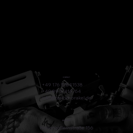
KONTAKT
+49 176 57641538
+49 89 37416764
info@tattoo-orakel.de
ANSCHRIFT
Hohenzollernstraße 156